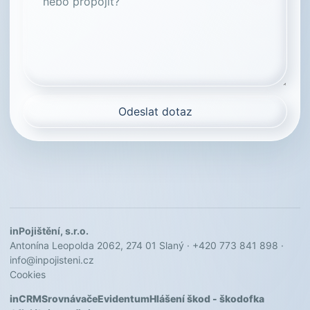
Odeslat dotaz
inPojištění, s.r.o.
Antonína Leopolda 2062, 274 01 Slaný · +420 773 841 898 ·
info@inpojisteni.cz
Cookies
inCRM
Srovnávače
Evidentum
Hlášení škod - škodofka