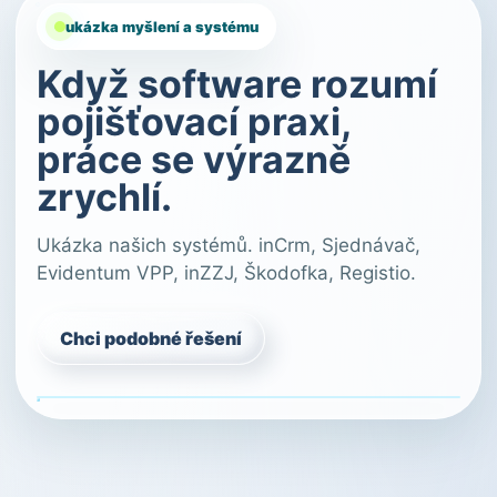
ukázka myšlení a systému
Když software rozumí
pojišťovací praxi,
práce se výrazně
zrychlí.
Ukázka našich systémů. inCrm, Sjednávač,
Evidentum VPP, inZZJ, Škodofka, Registio.
Chci podobné řešení
Ukázka řešení
CRM / AI / workflow