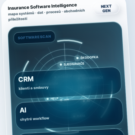
Insurance Software Intelligence
NEXT
mapa systémů · dat · procesů · obchodních
GEN
příležitostí
SOFTWARE SCAN
CRM
klienti a smlouvy
AI
chytré workflow